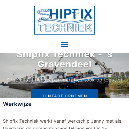
Shipfix Techniek - 's
Gravendeel
Specialist in scheepsreparaties (ook op locatie)
CONTACT OPNEMEN
Werkwijze
Shipfix Techniek werkt vanaf werkschip Janny met als
thuisbasis de gemeentehaven (Havenweg) in ’s-